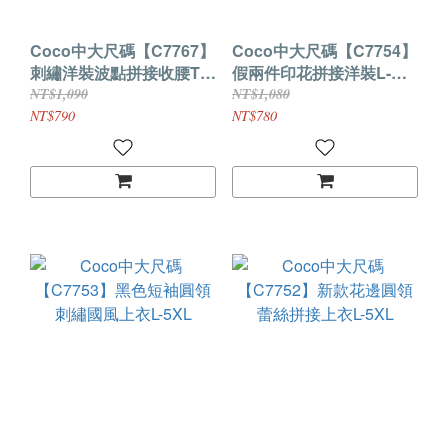
Coco中大尺碼【C7767】
Coco中大尺碼【C7754】
刺繡洋裝波點拼接收腰T卹
假兩件印花拼接洋裝L-
裙L-3XL
5XL
NT$1,090
NT$1,080
NT$790
NT$780