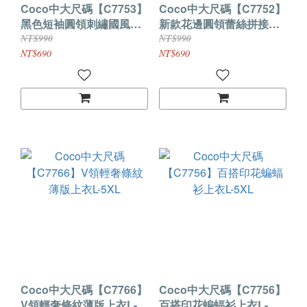
Coco中大尺碼【C7753】
Coco中大尺碼【C7752】
黑​​色短袖圓領刺繡國風上
新款花邊圓領蕾絲拼接上
衣L-5XL
衣L-5XL
NT$990
NT$990
NT$690
NT$690
Coco中大尺碼【C7766】
Coco中大尺碼【C7756】
V領輕奢條紋薄版上衣L-
百搭印花蝙蝠衫上衣L-