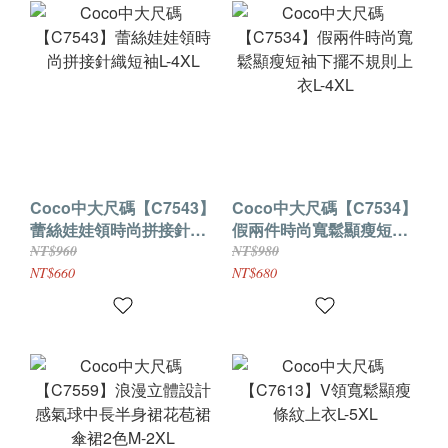
Coco中大尺碼【C7543】
Coco中大尺碼【C7534】
蕾絲娃娃領時尚拼接針織
假兩件時尚寬鬆顯瘦短袖
短袖L-4XL
下擺不規則上衣L-4XL
NT$960
NT$980
NT$660
NT$680