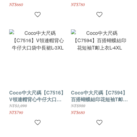
NT$660
NT$780
Coco中大尺碼【C7516】
Coco中大尺碼【C7594】
V領連帽背心牛仔大口袋
百搭蝴蝶結印花短袖T卹上
中長裙L-3XL
衣L-4XL
NT$1,090
NT$980
NT$790
NT$680