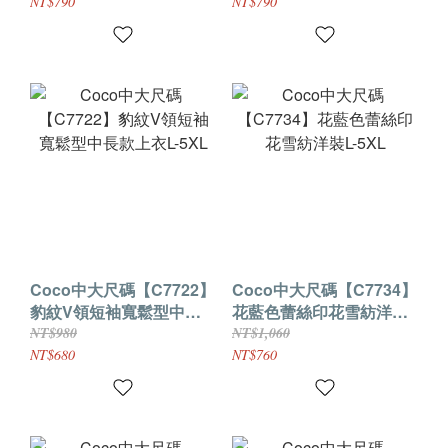
NT$790
NT$790
Coco中大尺碼【C7722】
Coco中大尺碼【C7734】
豹紋V領短袖寬鬆型中長
花藍色蕾絲印花雪紡洋裝
款上衣L-5XL
L-5XL
NT$980
NT$1,060
NT$680
NT$760