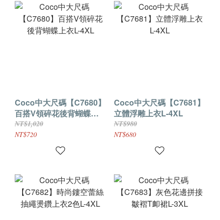
Coco中大尺碼【C7680】
Coco中大尺碼【C7681】
百搭V領碎花後背蝴蝶上
立體浮雕上衣L-4XL
衣L-4XL
NT$1,020
NT$980
NT$720
NT$680