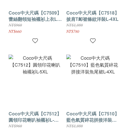
Coco中大尺碼【C7509】
Coco中大尺碼【C7518】
蕾絲翻領短袖襯衫上衣L-
披肩T卹裙條紋洋裝L-4XL
5XL
NT$960
NT$1,080
NT$660
NT$780
Coco中大尺碼【C7512】
Coco中大尺碼【C7510】
圓領印花喇叭袖襯衫L-
藍色氣質碎花拼接洋裝魚
5XL
尾裙L-4XL
NT$960
NT$1,080