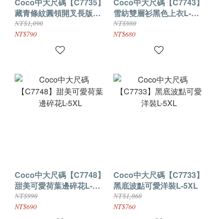
Coco中大尺碼【C7735】
Coco中大尺碼【C7743】
藏青條紋圓領開叉長版裙
雪紡雙層衫黑色上衣L-
XL-4XL
5XL
NT$1,090
NT$980
NT$790
NT$680
Coco中大尺碼【C7748】
Coco中大尺碼【C7733】
甜美可愛荷葉邊碎花L-
黑底波點可愛洋裝L-5XL
5XL
NT$990
NT$1,060
NT$690
NT$760