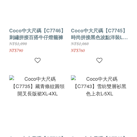
Coco中大尺碼【C7746】
Coco中大尺碼【C7745】
刺繡拼接百搭牛仔燈籠褲
時尚拼接黑色波點洋裝L-
5XL
NT$1,090
NT$1,060
NT$790
NT$760