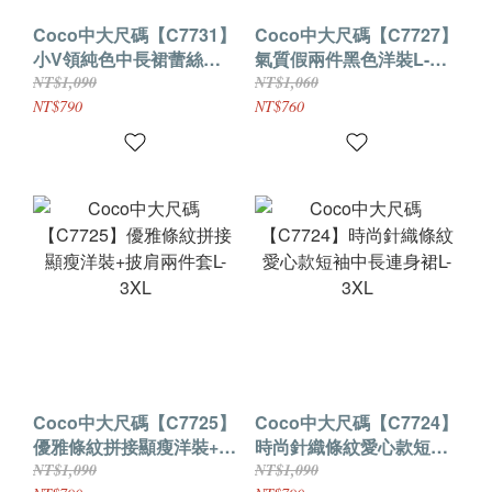
Coco中大尺碼【C7731】
Coco中大尺碼【C7727】
小V領純色中長裙蕾絲洋
氣質假兩件黑色洋裝L-
裝L-5XL
5XL
NT$1,090
NT$1,060
NT$790
NT$760
Coco中大尺碼【C7725】
Coco中大尺碼【C7724】
優雅條紋拼接顯瘦洋裝+披
時尚針織條紋愛心款短袖
肩兩件套L-3XL
中長連身裙L-3XL
NT$1,090
NT$1,090