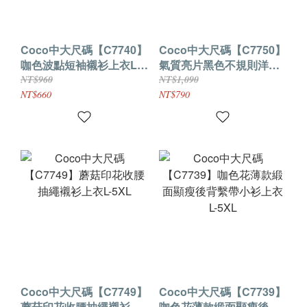
Coco中大尺碼【C7740】
Coco中大尺碼【C7750】
咖色波點短袖襯衫上衣L-
氣質亮片黑色不規則洋裝
5XL
L-5XL
NT$960
NT$1,090
NT$660
NT$790
Coco中大尺碼【C7749】
Coco中大尺碼【C7739】
蘑菇印花收腰抽繩襯衫上
咖色花薄款緞面顯瘦後背