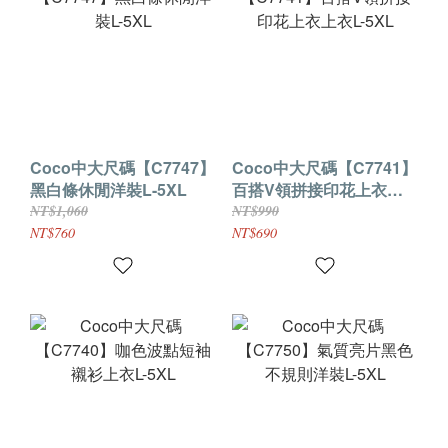
Coco中大尺碼【C7747】
Coco中大尺碼【C7741】
黑白條休閒洋裝L-5XL
百搭V領拼接印花上衣上
衣L-5XL
NT$1,060
NT$990
NT$760
NT$690