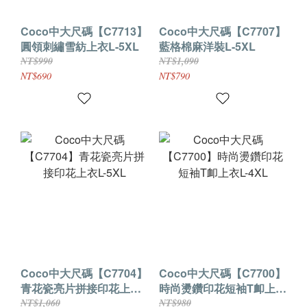
Coco中大尺碼【C7713】
Coco中大尺碼【C7707】
圓領刺繡雪紡上衣L-5XL
藍格棉麻洋裝L-5XL
NT$990
NT$1,090
NT$690
NT$790
Coco中大尺碼【C7704】
Coco中大尺碼【C7700】
青花瓷亮片拼接印花上衣
時尚燙鑽印花短袖T卹上衣
L-5XL
L-4XL
NT$1,060
NT$980