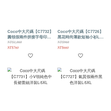
Coco中大尺碼【C7732】
Coco中大尺碼【C7726】
圓領假兩件拼接字母印花
黑花時尚薄款短袖小衫L-
洋裝L-5XL
5XL
NT$1,060
NT$960
NT$760
NT$660