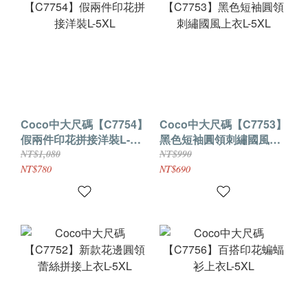
Coco中大尺碼【C7754】
Coco中大尺碼【C7753】
假兩件印花拼接洋裝L-
黑​​色短袖圓領刺繡國風上
5XL
衣L-5XL
NT$1,080
NT$990
NT$780
NT$690