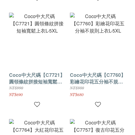
Coco中大尺碼【C7721】
Coco中大尺碼【C7760】
圓領條紋拼接短袖寬鬆上
彩繪花印花五分袖不規則
衣L-5XL
上衣L-5XL
NT$990
NT$980
NT$690
NT$680