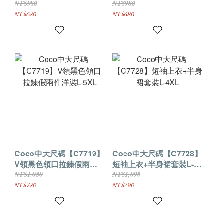
不規則上衣L-5XL
則上衣L-5XL
NT$980
NT$980
NT$680
NT$680
Coco中大尺碼【C7719】
Coco中大尺碼【C7728】
V領黑色領口拉鍊假兩件
短袖上衣+半身裙套裝L-
洋裝L-5XL
4XL
NT$1,080
NT$1,090
NT$780
NT$790