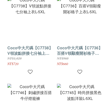
Coco中大尺碼【C7738】
Coco中大尺碼【C7736】
V領波點拼接七分袖上衣L-
百搭V領顯瘦開衫格子上
5XL
衣L-5XL
NT$1,020
NT$960
NT$720
NT$660