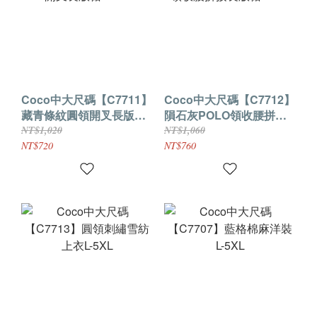
Coco中大尺碼【C7711】
Coco中大尺碼【C7712】
藏青條紋圓領開叉長版裙
隕石灰POLO領收腰拼接
L-3XL
長版裙L-3XL
NT$1,020
NT$1,060
NT$720
NT$760