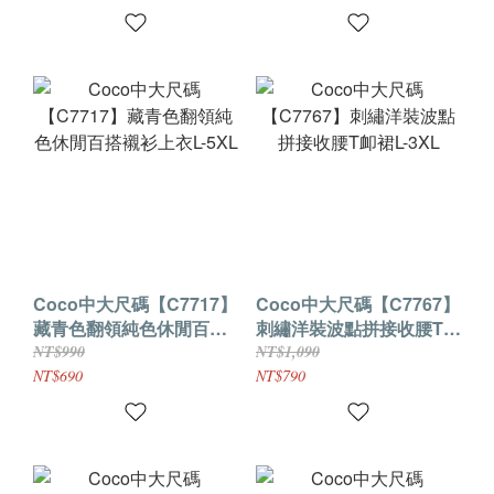
Coco中大尺碼【C7717】
Coco中大尺碼【C7767】
藏青色翻領純色休閒百搭
刺繡洋裝波點拼接收腰T卹
襯衫上衣L-5XL
裙L-3XL
NT$990
NT$1,090
NT$690
NT$790