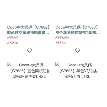
Coco中大尺碼【C7682】
Coco中大尺碼【C7683】
時尚鏤空蕾絲抽繩燙鑽上
灰色花邊拼接皺褶T卹裙L-
衣2色L-4XL
3XL
NT$960
NT$1,090
NT$660
NT$790