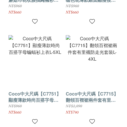
衣L-5XL
繫帶小衫上衣L-5XL
NT$960
NT$960
NT$660
NT$660
Coco中大尺碼【C7751】
Coco中大尺碼【C7715】
顯瘦薄款時尚百搭字母蝙
翻領百褶裙兩件套有里襯
蝠衫上衣L-5XL
防走光套裝L-4XL
NT$960
NT$1,090
NT$660
NT$790