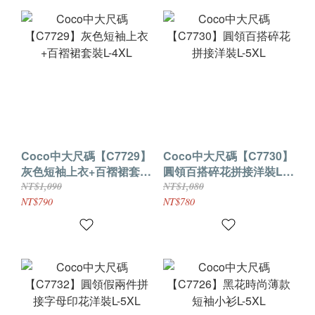
Coco中大尺碼【C7729】
Coco中大尺碼【C7730】
灰色短袖上衣+百褶裙套裝
圓領百搭碎花拼接洋裝L-
L-4XL
5XL
NT$1,090
NT$1,080
NT$790
NT$780