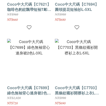
Coco中大尺碼【C7621】
Coco中大尺碼【C7694】
咖啡色豹紋飄帶短袖T卹上
圓領提花短袖衫L-5XL
衣L-4XL
NT$960
NT$980
NT$660
NT$680
Coco中大尺碼【C7699】
Coco中大尺碼【C7703】
綠色無袖背心連身裙2色L-
黑條紋襯衫開襟衫上衣L-
3XL
5XL
NT$1,020
NT$990
NT$720
NT$690