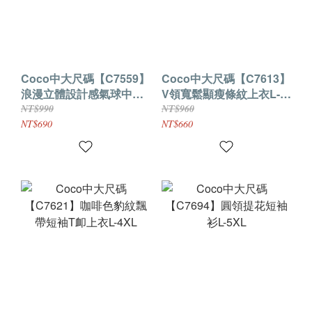
Coco中大尺碼【C7559】
Coco中大尺碼【C7613】
浪漫立體設計感氣球中長
V領寬鬆顯瘦條紋上衣L-
半身裙花苞裙傘裙2色M-
5XL
NT$990
NT$960
2XL
NT$690
NT$660