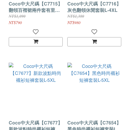
Coco中大尺碼【C7715】
Coco中大尺碼【C7716】
翻領百褶裙兩件套有里襯
灰色翻領休閒套裝L-4XL
防走光套裝L-4XL
NT$1,090
NT$1,380
NT$790
NT$980
Coco中大尺碼【C7677】
Coco中大尺碼【C7654】
新款波點時尚襯衫短褲套
黑色時尚襯衫短褲套裝L-