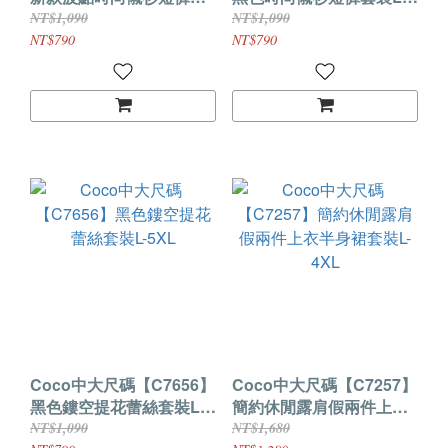
裝L-5XL
5XL
NT$1,090
NT$1,090
NT$790
NT$790
Coco中大尺碼【C7656】
Coco中大尺碼【C7257】
黑色鏤空提花蕾絲套裝L-
簡約休閒露肩假兩件上衣
5XL
半身裙套裝L-4XL
NT$1,090
NT$1,680