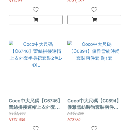
NT$790
NT$1,280
Coco中大尺碼【C6746】
Coco中大尺碼【C0894】
蕾絲拼接連帽上衣外套半
優雅雪紡時尚套裝兩件套
身裙套裝2色L-4XL
剩1套
NT$1,480
NT$1,280
NT$1,080
NT$780