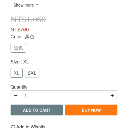
Show more
NT$1,060
NT$760
Color
: 黑色
黑色
Size
: XL
XL
2XL
Quantity
ADD TO CART
BUY NOW
Add to Wishlist