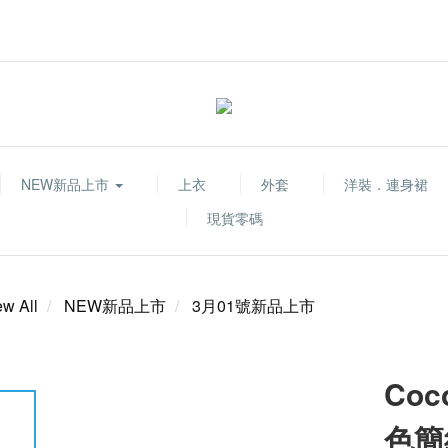
NEW新品上市
上衣
外套
洋裝．連身裙
現貨零碼
ew All
NEW新品上市
3月01號新品上市
Co
色簡