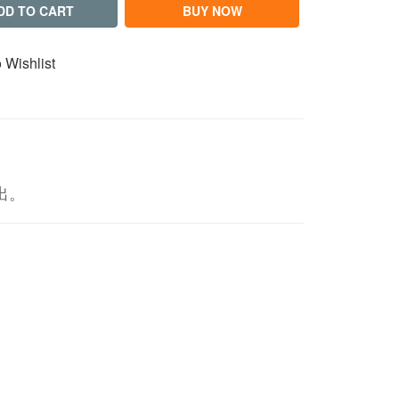
DD TO CART
BUY NOW
 Wishlist
出。