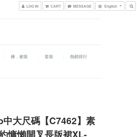
LOG IN
CART
MESSAGE
English
褲．裙裝
套裝
熱銷排行
co中大尺碼【C7462】素
約慵懶開叉長版裙XL-