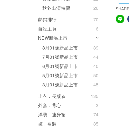
秋冬出清特價
26
SHAR
熱銷排行
70
自設主頁
6
NEW新品上市
8月01號新品上市
39
7月01號新品上市
44
6月01號新品上市
40
5月01號新品上市
50
3月01號新品上市
45
上衣．長版衣
135
外套．背心
3
洋裝．連身裙
74
褲．裙裝
35