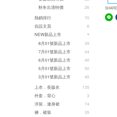
秋冬出清特價
26
SHAR
熱銷排行
70
自設主頁
6
NEW新品上市
8月01號新品上市
39
7月01號新品上市
44
6月01號新品上市
40
5月01號新品上市
50
3月01號新品上市
45
上衣．長版衣
135
外套．背心
3
洋裝．連身裙
74
褲．裙裝
35