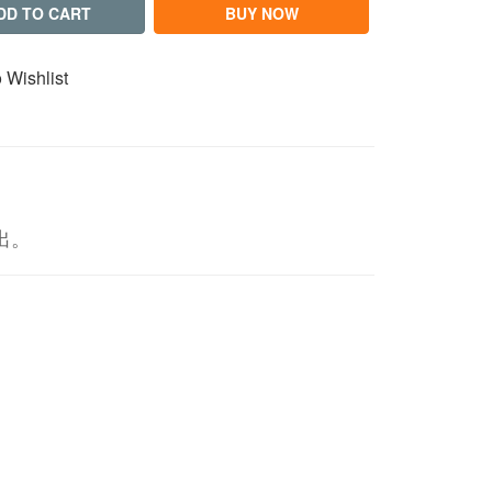
DD TO CART
BUY NOW
 Wishlist
出。