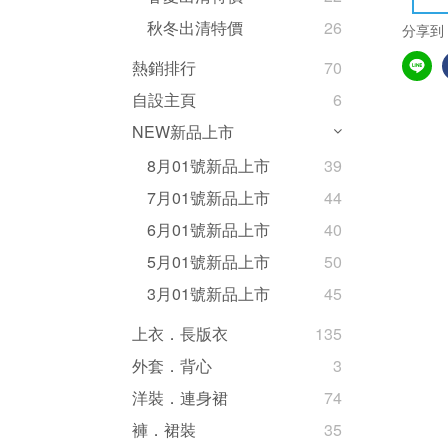
秋冬出清特價
26
分享到
熱銷排行
70
自設主頁
6
NEW新品上市
8月01號新品上市
39
7月01號新品上市
44
6月01號新品上市
40
5月01號新品上市
50
3月01號新品上市
45
上衣．長版衣
135
外套．背心
3
洋裝．連身裙
74
褲．裙裝
35