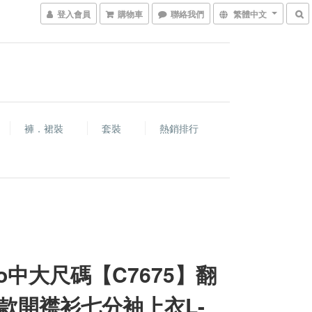
登入會員
購物車
聯絡我們
繁體中文
褲．裙裝
套裝
熱銷排行
co中大尺碼【C7675】翻
款開襟衫七分袖上衣L-